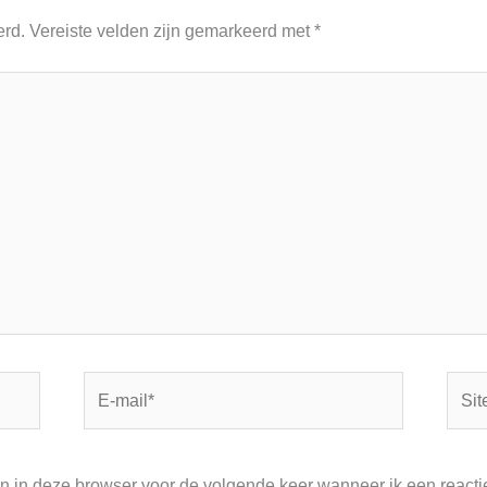
erd.
Vereiste velden zijn gemarkeerd met
*
E-
Site
mail*
an in deze browser voor de volgende keer wanneer ik een reactie