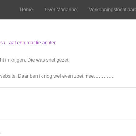
Home
Over Marianne
Verkenningstocht aa
ns
/
Laat een reactie achter
ht in krijgen. Die was snel gezet.
 de website. Daar ben ik nog wel even zoet mee………….
r