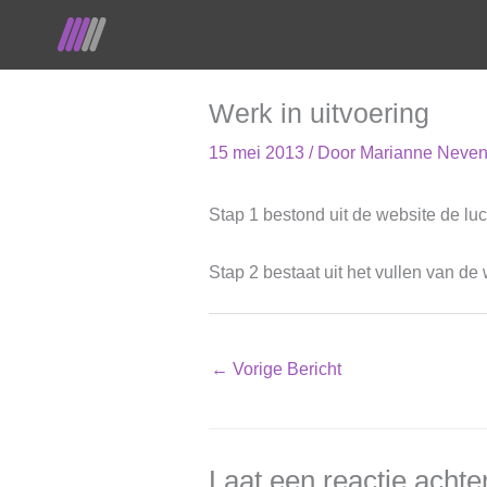
Ga
naar
de
inhoud
Werk in uitvoering
15 mei 2013
/ Door
Marianne Neve
Stap 1 bestond uit de website de luc
Stap 2 bestaat uit het vullen van
←
Vorige Bericht
Laat een reactie achte