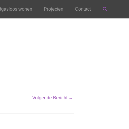
Zoeken
rdgasloos wonen
Projecten
Contact
Volgende Bericht
→