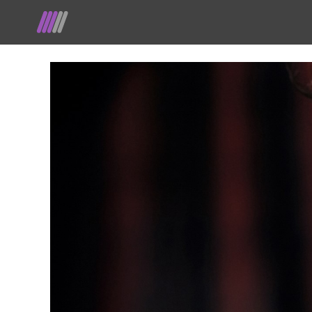
Ga
naar
de
inhoud