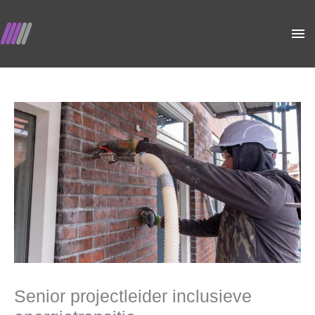
Ga
Ho
naar
de
inhoud
Senior projectleider inclusieve