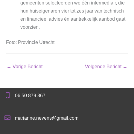
gemeenten selecteerden we één intermediair, die
hun huiseigenaren vier tot zes jaar van technisch
en financieel advies én aantrekkelijk aanbod gaat
voorzien.
Foto: Provincie Utrecht
←
Vorige Bericht
Volgende Bericht
→
06 50 879 867
marianne.nevens@gmail.com