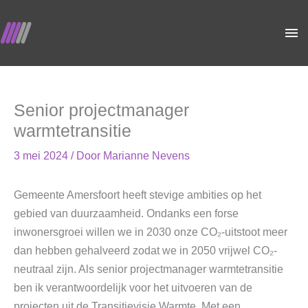
Ga
Ho
naar
de
inhoud
Senior projectmanager
warmtetransitie
3 mei 2024
/ Door
Marianne Nevens
Gemeente Amersfoort heeft stevige ambities op het
gebied van duurzaamheid. Ondanks een forse
inwonersgroei willen we in 2030 onze CO₂-uitstoot meer
dan hebben gehalveerd zodat we in 2050 vrijwel CO₂-
neutraal zijn. Als senior projectmanager warmtetransitie
ben ik verantwoordelijk voor het uitvoeren van de
projecten uit de Transitievisie Warmte. Met een