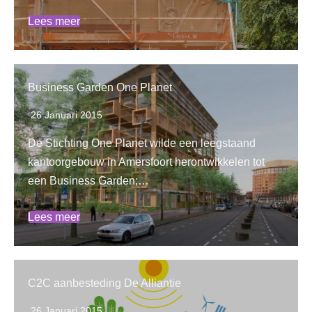
Lees meer
Business Garden One Planet
26 Januari 2015
De Stichting One Planet wilde een leegstaand
kantoorgebouw in Amersfoort herontwikkelen tot
een Business Garden;…
Lees meer
C2C aanbesteding De Alliantie
26 Januari 2015