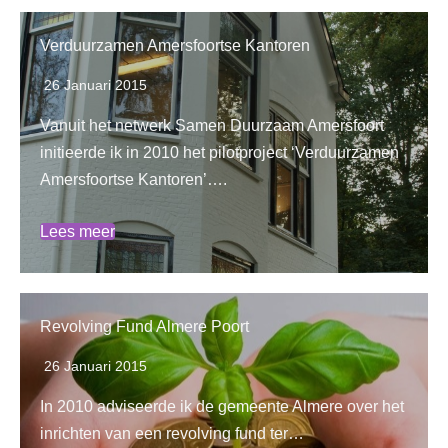
Verduurzamen Amersfoortse Kantoren
26 Januari 2015
Vanuit het netwerk Samen Duurzaam Amersfoort
initieerde ik in 2010 het pilotproject ‘Verduurzamen
Amersfoortse Kantoren’….
Lees meer
Revolving Fund Almere Poort
26 Januari 2015
In 2010 adviseerde ik de gemeente Almere over het
inrichten van een revolving fund ter…