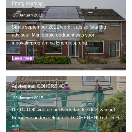
Energiesprong
26 Januari 2015
Sinds september 2012 werk ik als zelfstandig
adviseur. Mijn eerste opdracht was voor
innovatieprogramma Energiesprong….
Lees meer
Adviesraad COHERENO
26 Januari 2015
De TU Delft voerde het Nederlandse deel van het
Europese onderzoeksproject COHERENO uit. Doel
van…