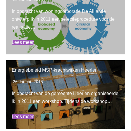
In opdracht van woningcorporatie De Alliantie
ontwierp ik in 2011 een selectieprocedure voor de
realisatie…
Lees meer
Energiebeleid MSP-krachtwijken Heerlen
26 Januari 2015
In opdracht van de gemeente Heerlen organiseerde
ik in 2011 een workshop. Tijdens de workshop…
Lees meer