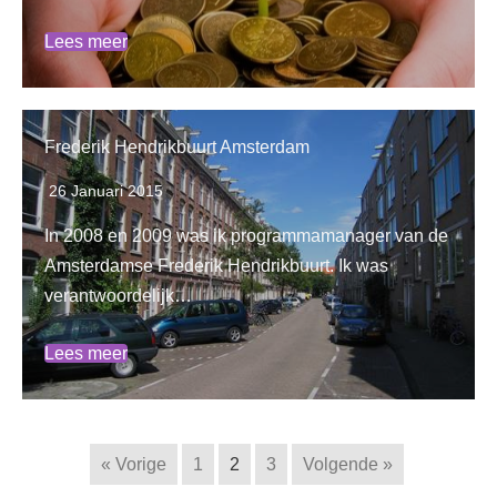
Lees meer
Frederik Hendrikbuurt Amsterdam
26 Januari 2015
In 2008 en 2009 was ik programmamanager van de
Amsterdamse Frederik Hendrikbuurt. Ik was
verantwoordelijk…
Lees meer
« Vorige
1
2
3
Volgende »