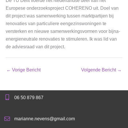
De TU Delft voerde het Nederlandse deel van het
Europese onderzoeksproject COHERENO uit. Doel van
dit project was samenwerking tussen marktpartijen bij
renovaties van particuliere eengezinswoningen te
versterken en nieuwe samenwerkingsvormen voor bijna-
energieneutrale renovaties te stimuleren. Ik was lid van
de adviesraad van dit project.
←
Vorige Bericht
Volgende Bericht
→
06 50 879 867
marianne.nevens@gmail.com